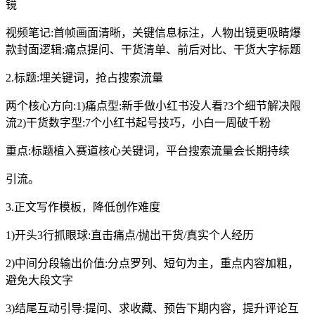
镜
视频笔记:首帧画面清晰，关键信息标注，人物出镜更吸睛爆
款封面逻辑:痛点提问、干货清单、前后对比、干货大字标题
2.标题:埋关键词，抢占搜索流量
两个核心方向:1)痛点型:新手做小红书没人看?3个细节解决限
流2)干货数字型:7个小红书起号技巧，小白一周破千粉
重点:标题植入赛道核心关键词，平台搜索流量会长期持续
引流。
3.正文写作模板，降低创作难度
1)开头3行抓眼球:直击痛点/抛出干货/真实个人经历
2)中间分段输出价值:分点罗列、短句为主，重点内容加粗，
避免大段文字
3)结尾互动引导:提问、求收藏、预告下期内容，提升评论互