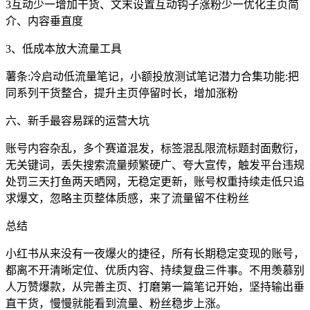
3互动少一增加干货、文末设置互动钩子涨粉少一优化主页简
介、内容垂直度
3、低成本放大流量工具
薯条:冷启动低流量笔记，小额投放测试笔记潜力合集功能:把
同系列干货整合，提升主页停留时长，增加涨粉
六、新手最容易踩的运营大坑
账号内容杂乱，多个赛道混发，标签混乱限流标题封面敷衍，
无关键词，丢失搜索流量频繁硬广、夸大宣传，触发平台违规
处罚三天打鱼两天晒网，无稳定更新，账号权重持续走低只追
求爆文，忽略主页整体质感，来了流量留不住粉丝
总结
小红书从来没有一夜爆火的捷径，所有长期稳定变现的账号，
都离不开清晰定位、优质内容、持续复盘三件事。不用羡慕别
人万赞爆款，从完善主页、打磨第一篇笔记开始，坚持输出垂
直干货，慢慢就能看到流量、粉丝稳步上涨。