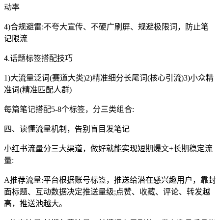
动率
4)合规避雷:不夸大宣传、不硬广刷屏、规避极限词，防止笔
记限流
4.话题标签搭配技巧
返回
1)大流量泛词(赛道大类)2)精准细分长尾词(核心引流)3)小众精
准词(精准匹配人群)
每篇笔记搭配5-8个标签，分三类组合:
四、读懂流量机制，告别盲目发笔记
小红书流量分三大渠道，做好就能实现短期爆文+长期稳定流
量:
A推荐流量:平台根据账号标签，推送给潜在感兴趣用户，靠封
面标题、互动数据决定推送量级;点赞、收藏、评论、转发越
高，推送池越大。