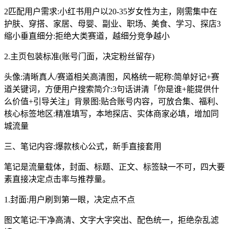
2匹配用户需求:小红书用户以20-35岁女性为主，刚需集中在
护肤、穿搭、家居、母婴、副业、职场、美食、学习、探店3
缩小垂直细分:拒绝大类赛道，越细分竞争越小
2.主页包装标准(账号门面，决定粉丝留存)
头像:清晰真人/赛道相关高清图，风格统一昵称:简单好记+赛
道关键词，方便用户搜索简介:3句话讲清「你是谁+能提供什
么价值+引导关注」背景图:贴合账号内容，可放合集、福利、
核心标签地区:精准填写，本地探店、实体商家必填，增加同
城流量
三、笔记内容:爆款核心公式，新手直接套用
笔记是流量载体，封面、标题、正文、标签缺一不可，四大要
素直接决定点击率与推荐量。
1.封面:用户刷到第一眼，决定点不点
图文笔记:干净高清、文字大字突出、配色统一，拒绝杂乱滤