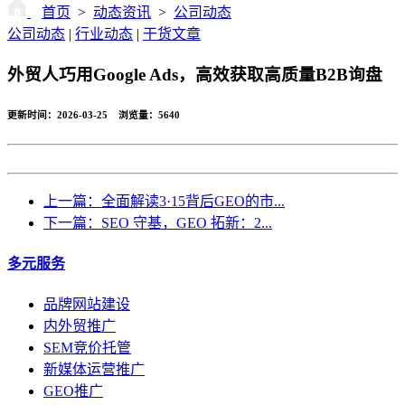
首页
>
动态资讯
>
公司动态
公司动态
|
行业动态
|
干货文章
外贸人巧用Google Ads，高效获取高质量B2B询盘
更新时间：2026-03-25 浏览量：
5640
返回
上一篇：全面解读3·15背后GEO的市...
下一篇：SEO 守基，GEO 拓新：2...
多元服务
品牌网站建设
内外贸推广
SEM竞价托管
新媒体运营推广
GEO推广