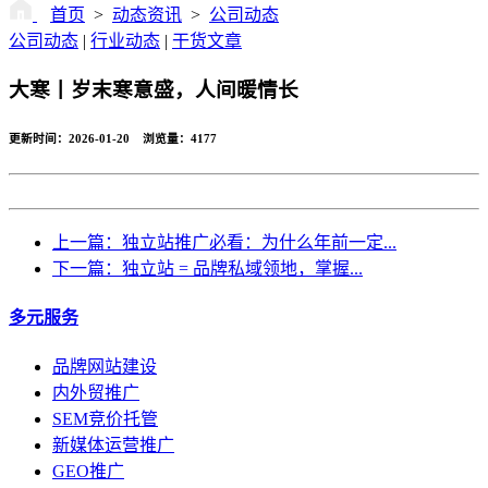
首页
>
动态资讯
>
公司动态
公司动态
|
行业动态
|
干货文章
大寒丨岁末寒意盛，人间暖情长
更新时间：2026-01-20 浏览量：
4177
返回
上一篇：独立站推广必看：为什么年前一定...
下一篇：独立站 = 品牌私域领地，掌握...
多元服务
品牌网站建设
内外贸推广
SEM竞价托管
新媒体运营推广
GEO推广